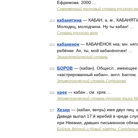
Ефремова. 2000 …
Современный толковый словарь русского я
кабанятина
— КАБАН, а, м., КАБАНЯТИНА
113
Молодец, молодчина. Ну ты кабан! …
Словарь русского арго
кабаненок
— КАБАНЁНОК нка; мн. нята,
114
ребёнке. Ах, ты, мой кабанёночек! …
Энциклопедический словарь
БОРОВ
— (кабан). Общесл., имеющее то
115
«кастрированный кабан», англ. barrow, 
Этимологический словарь Ситникова
хрек
— кабан , см. хряк …
116
Этимологический словарь русского языка М
Хезир
— (кабан, вепрь) имя двух лиц: 
117
Давиде выпал 17 й жребий в чреде служ
при Неемии, давших письменное обяза
Библия. Ветхий и Новый заветы. Синодальн