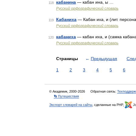
кабанина
— кабан ина, ы …
118
Русский орфографический словарь
Кабаниха
— Кабан иха, и (лит. персон
119
Русский орфографический словарь
кабаниха
— кабан иха, и (самка кабан
120
Русский орфографический словарь
Страницы
←
Предыдущая
Сле
1
2
3
4
5
6
© Академик, 2000-2026
Обратная связь:
Техподдерж
👣 Путешествия
Экспорт словарей на сайты
, сделанные на PHP,
Jo