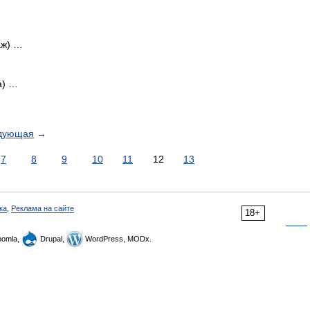
аж) …
а) …
дующая
→
7
8
9
10
11
12
13
ка
,
Реклама на сайте
18+
omla,
Drupal,
WordPress, MODx.