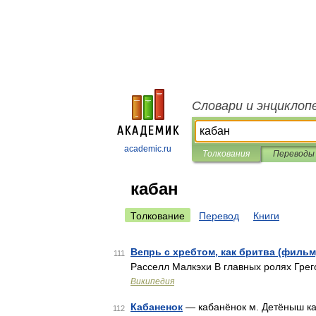
Словари и энциклоп
academic.ru
Толкования
Переводы
кабан
Толкование
Перевод
Книги
Вепрь с хребтом, как бритва (фильм
111
Расселл Малкэхи В главных ролях Грег
Википедия
Кабаненок
— кабанёнок м. Детёныш каб
112