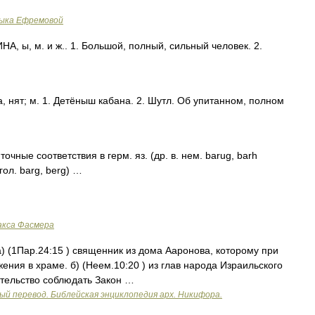
зыка Ефремовой
, ы, м. и ж.. 1. Большой, полный, сильный человек. 2.
 нят; м. 1. Детёныш кабана. 2. Шутл. Об упитанном, полном
чные соответствия в герм. яз. (др. в. нем. barug, barh
гол. barg, berg) …
акса Фасмера
а) (1Пар.24:15 ) священник из дома Ааронова, которому при
ения в храме. б) (Неем.10:20 ) из глав народа Израильского
тельство соблюдать Закон …
ый перевод. Библейская энциклопедия арх. Никифора.