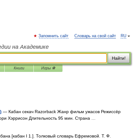
Запомнить сайт
Словарь на свой сайт
RU
едии на Академике
Найти!
Книги
Игры ⚽
)
— Кабан секач Razorback Жанр фильм ужасов Режиссёр
ори Хэррисон Длительность 95 мин. Страна …
ана [кабан I 1.]. Толковый словарь Ефремовой. Т. Ф.